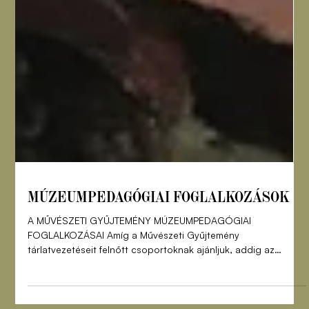
MÚZEUMPEDAGÓGIAI FOGLALKOZÁSOK
A MŰVÉSZETI GYŰJTEMÉNY MÚZEUMPEDAGÓGIAI
FOGLALKOZÁSAI Amíg a Művészeti Gyűjtemény
tárlatvezetéseit felnőtt csoportoknak ajánljuk, addig az
óvodásokat, valamint az általános és középiskolásokat