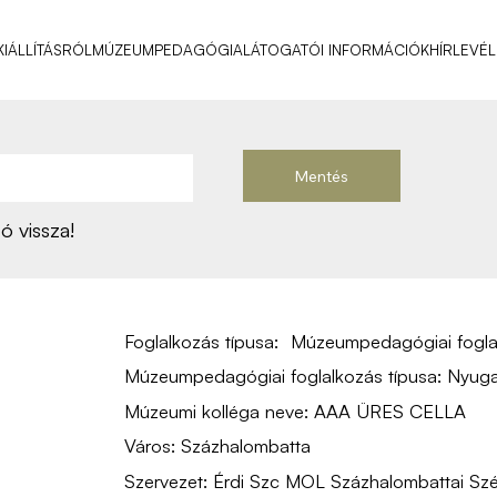
KIÁLLÍTÁSRÓL
MÚZEUMPEDAGÓGIA
LÁTOGATÓI INFORMÁCIÓK
HÍRLEVÉL
Mentés
 vissza!
Foglalkozás típusa:
Múzeumpedagógiai fogla
Múzeumpedagógiai foglalkozás típusa:
Nyuga
Múzeumi kolléga neve:
AAA ÜRES CELLA
Város:
Százhalombatta
Szervezet:
Érdi Szc MOL Százhalombattai Szé