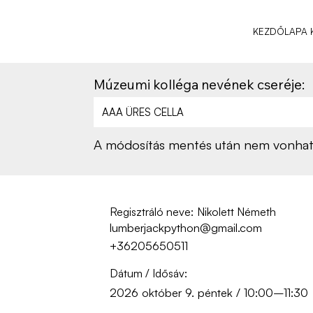
KEZDŐLAP
A 
Múzeumi kolléga nevének cseréje:
A módosítás mentés után nem vonható
Regisztráló neve:
Nikolett Németh
lumberjackpython@gmail.com
+36205650511
Dátum / Idősáv:
2026 október 9. péntek / 10:00–11:30