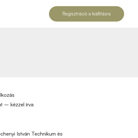
Regisztráció a kiállításra
lkozás
t – kézzel írva
chenyi István Technikum és